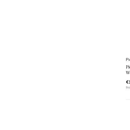
Pi
Pi
W
€
In