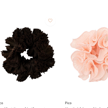
co
Pico