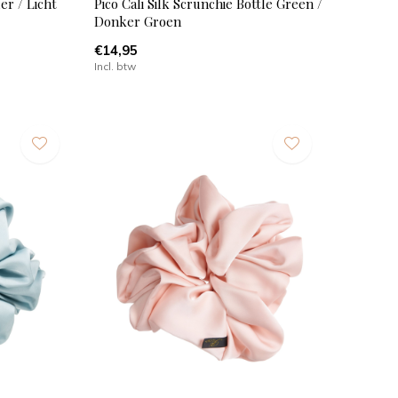
er / Licht
Pico Cali Silk Scrunchie Bottle Green /
Donker Groen
€14,95
Incl. btw