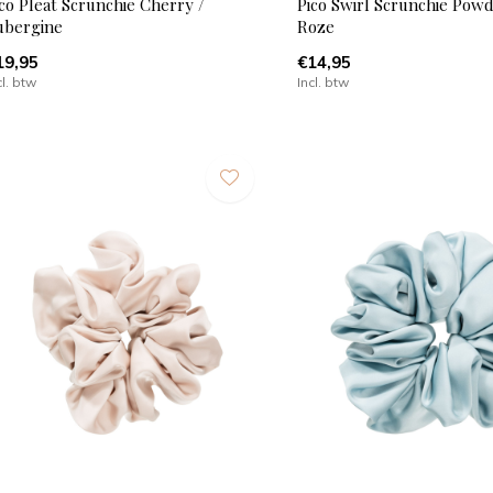
co Pleat Scrunchie Cherry /
Pico Swirl Scrunchie Powd
ubergine
Roze
19,95
€14,95
cl. btw
Incl. btw