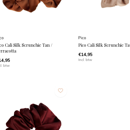
co
Pico
co Cali Silk Scrunchie Tan /
Pico Cali Silk Scrunchie T
rracotta
€14,95
14,95
Incl. btw
cl. btw