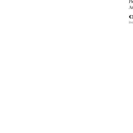
Pi
A
€
In