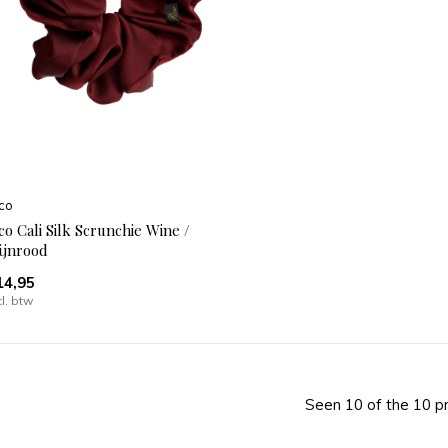
co
co Cali Silk Scrunchie Wine /
ijnrood
14,95
cl. btw
Seen 10 of the 10 p