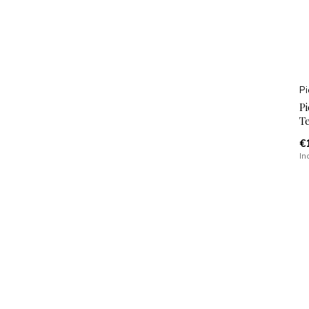
Pi
Pi
Te
€
In