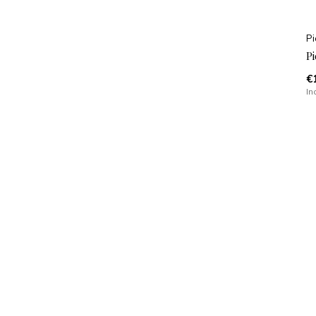
Pi
Pi
€
In