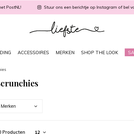
met PostNL!
Stuur ons een berichtje op Instagram of bel vo
DING
ACCESSOIRES
MERKEN
SHOP THE LOOK
SA
hies
Scrunchies
Merk
en
0 Producten