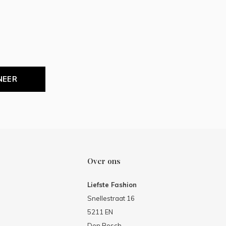
NEER
Over ons
Liefste Fashion
Snellestraat 16
5211 EN
Den Bosch