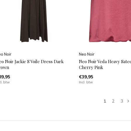
o Noir
Neo Noir
o Noir Jackie S Voile Dress Dark
Neo Noir Veda Heavy Sate
rown
Cherry Pink
89,95
€39,95
cl. btw
Incl. btw
1
2
3