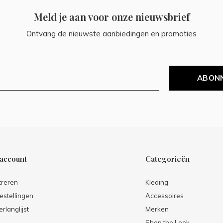
Meld je aan voor onze nieuwsbrief
Ontvang de nieuwste aanbiedingen en promoties
ABON
 account
Categorieën
treren
Kleding
estellingen
Accessoires
erlanglijst
Merken
Shop the Look