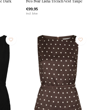
se Dark
Neo Noir Lisha Trench Vest Taupe
€99,95
Incl. btw