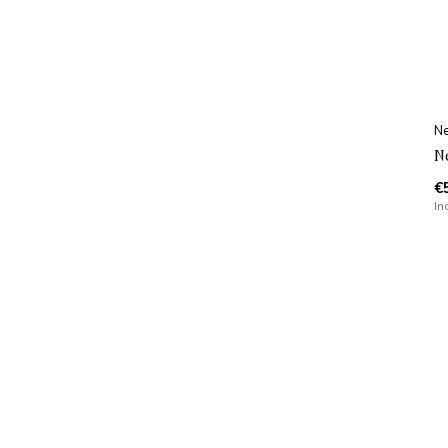
Ne
N
€
In