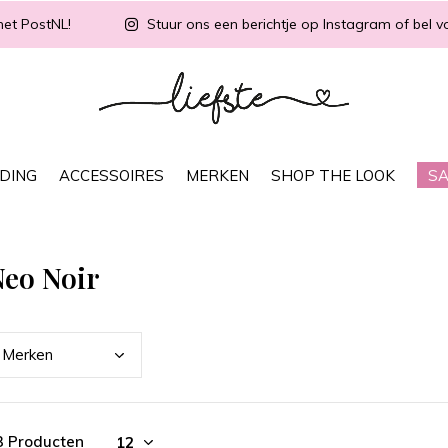
met PostNL!
Stuur ons een berichtje op Instagram of bel vo
DING
ACCESSOIRES
MERKEN
SHOP THE LOOK
SA
Neo Noir
Merk
en
3 Producten