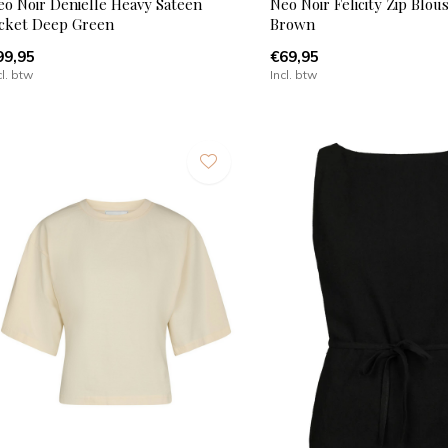
eo Noir Denielle Heavy Sateen
Neo Noir Felicity Zip Blou
acket Deep Green
Brown
99,95
€69,95
cl. btw
Incl. btw