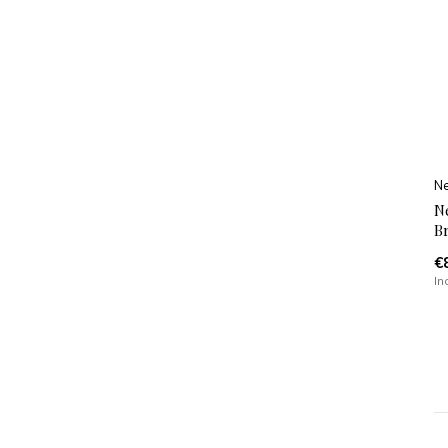
Ne
Ne
B
€
In