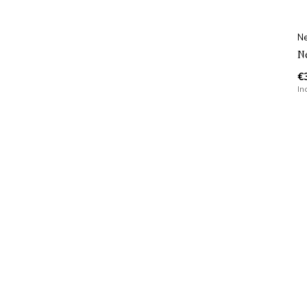
Ne
N
€
In