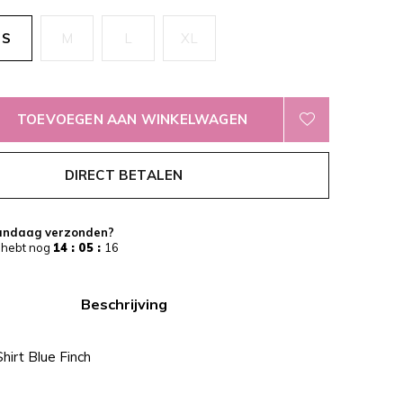
S
M
L
XL
TOEVOEGEN AAN WINKELWAGEN
DIRECT BETALEN
andaag verzonden?
 hebt nog
14 : 05 :
16
Beschrijving
hirt Blue Finch