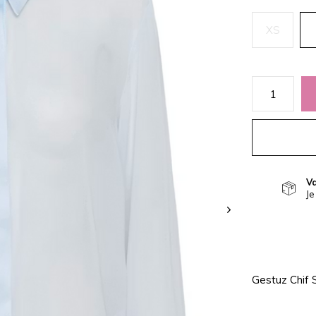
XS
V
Je
Gestuz Chif S