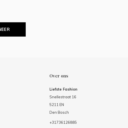
NEER
Over ons
Liefste Fashion
Snellestraat 16
5211 EN
Den Bosch
+31736126885