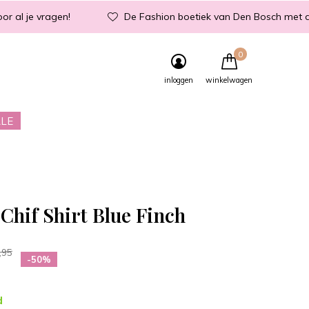
or al je vragen!
De Fashion boetiek van Den Bosch met d
0
inloggen
winkelwagen
LE
Chif Shirt Blue Finch
,95
-50%
d