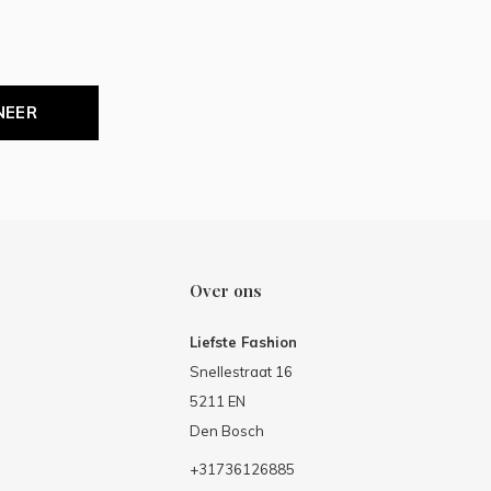
NEER
Over ons
Liefste Fashion
Snellestraat 16
5211 EN
Den Bosch
+31736126885