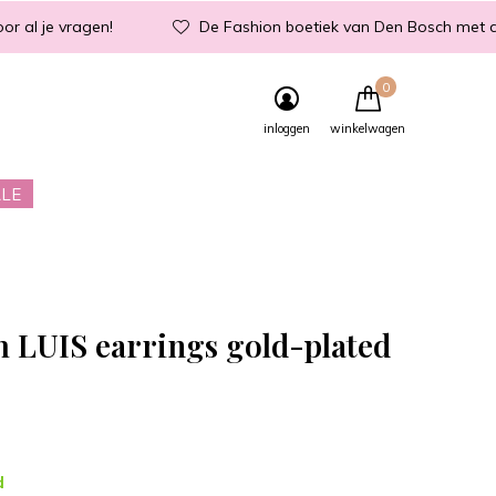
or al je vragen!
De Fashion boetiek van Den Bosch met d
0
inloggen
winkelwagen
LE
m LUIS earrings gold-plated
d