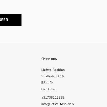
NEER
Over ons
Liefste Fashion
Snellestraat 16
5211 EN
Den Bosch
+31736126885
info@liefste-fashion.nl