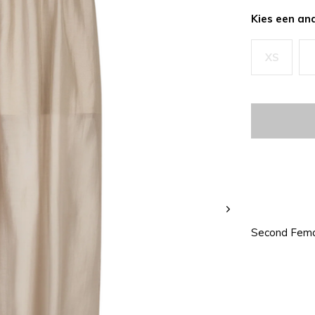
Kies een an
XS
Second Fema