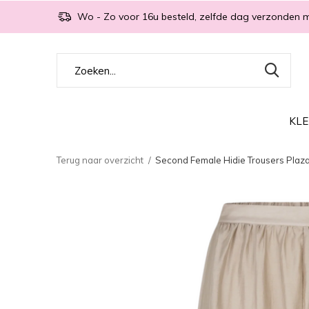
Wo - Zo voor 16u besteld, zelfde dag verzonden 
KLE
Terug naar overzicht
Second Female Hidie Trousers Plaz