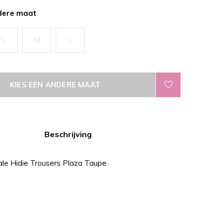
dere maat
S
M
L
KIES EEN ANDERE MAAT
Beschrijving
le Hidie Trousers Plaza Taupe