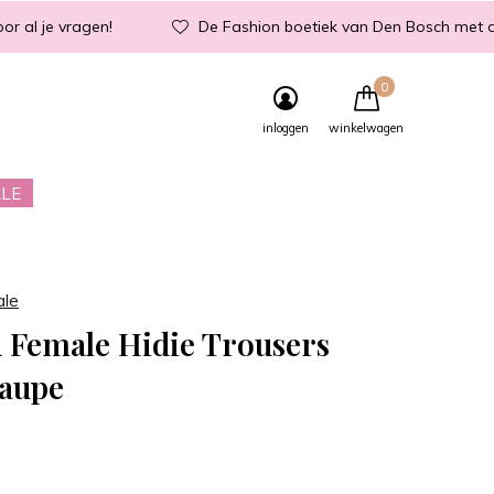
or al je vragen!
De Fashion boetiek van Den Bosch met d
0
inloggen
winkelwagen
LE
ale
 Female Hidie Trousers
Taupe