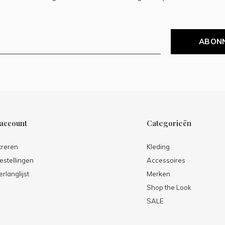
ABON
 account
Categorieën
treren
Kleding
estellingen
Accessoires
erlanglijst
Merken
Shop the Look
SALE