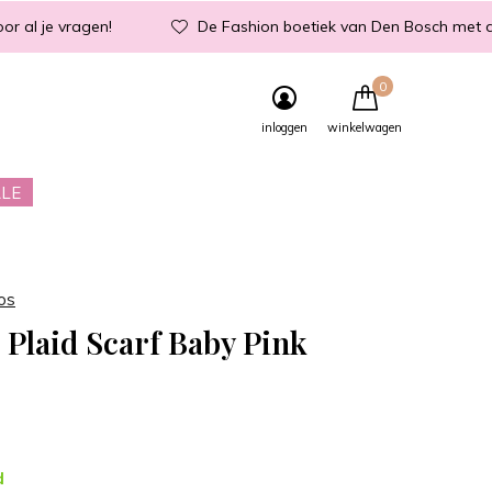
or al je vragen!
De Fashion boetiek van Den Bosch met d
0
inloggen
winkelwagen
LE
os
 Plaid Scarf Baby Pink
d