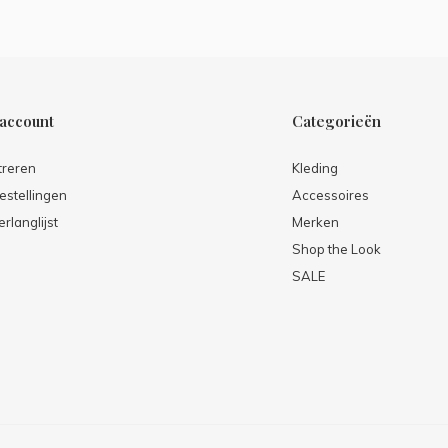
 account
Categorieën
treren
Kleding
estellingen
Accessoires
erlanglijst
Merken
Shop the Look
SALE