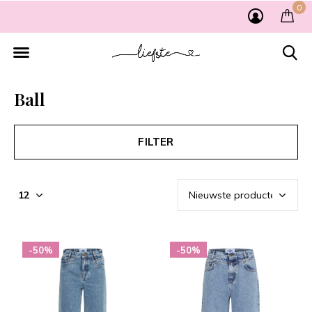
0
Ball
FILTER
-50%
-50%