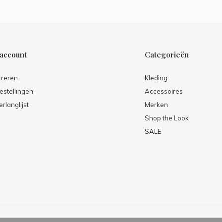
 account
Categorieën
treren
Kleding
estellingen
Accessoires
erlanglijst
Merken
Shop the Look
SALE