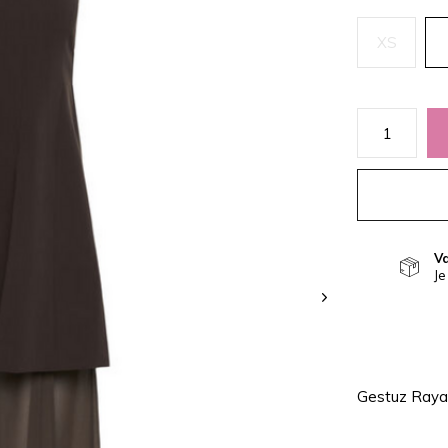
XS
V
Je
Gestuz Raya