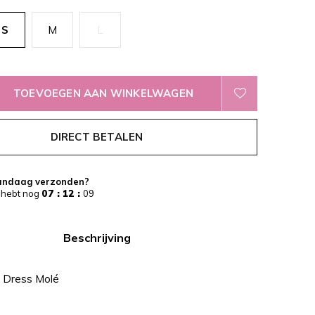
S
M
L
TOEVOEGEN AAN WINKELWAGEN
DIRECT BETALEN
andaag verzonden?
 hebt nog
07 : 12 :
09
Beschrijving
 Dress Molé