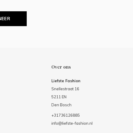
NEER
Over ons
Liefste Fashion
Snellestraat 16
5211 EN
Den Bosch
+31736126885
info@liefste-fashion.nl