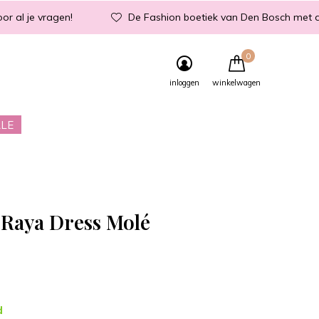
or al je vragen!
De Fashion boetiek van Den Bosch met d
0
inloggen
winkelwagen
LE
 Raya Dress Molé
d