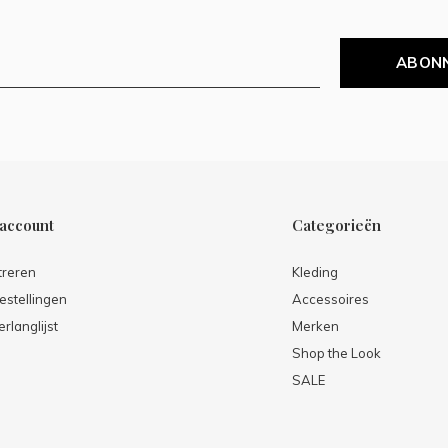
ABON
 account
Categorieën
treren
Kleding
estellingen
Accessoires
erlanglijst
Merken
Shop the Look
SALE