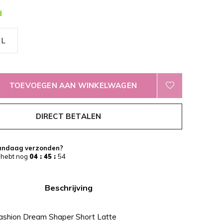
d
L
TOEVOEGEN AAN WINKELWAGEN
DIRECT BETALEN
andaag verzonden?
 hebt nog
04 : 45 :
53
Beschrijving
ashion Dream Shaper Short Latte