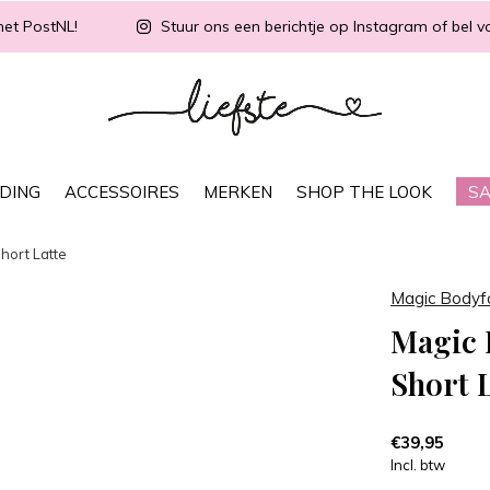
met PostNL!
Stuur ons een berichtje op Instagram of bel vo
DING
ACCESSOIRES
MERKEN
SHOP THE LOOK
SA
hort Latte
Magic Bodyf
Magic 
Short L
€39,95
Incl. btw