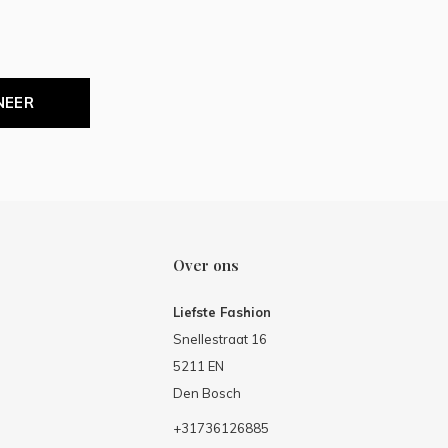
NEER
Over ons
Liefste Fashion
Snellestraat 16
5211 EN
Den Bosch
+31736126885