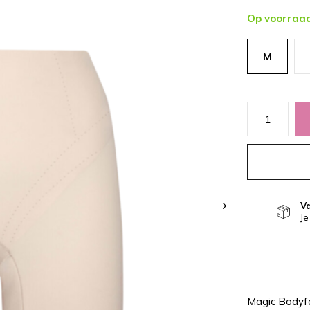
Op voorraa
M
V
Je
Magic Bodyf