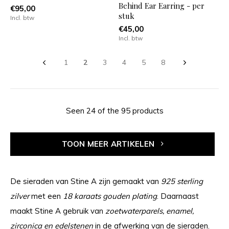
Behind Ear Earring - per
€95,00
stuk
Incl. btw
€45,00
Incl. btw
1
2
3
4
5
8
Seen 24 of the 95 products
TOON MEER ARTIKELEN
De sieraden van Stine A zijn gemaakt van
925 sterling
zilver
met een
18 karaats gouden plating
. Daarnaast
maakt Stine A gebruik van
zoetwaterparels, enamel,
zirconica en edelstenen
in de afwerking van de sieraden.