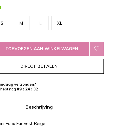
d
S
M
L
XL
TOEVOEGEN AAN WINKELWAGEN
DIRECT BETALEN
andaag verzonden?
 hebt nog
09 : 24 :
32
Beschrijving
ini Faux Fur Vest Beige