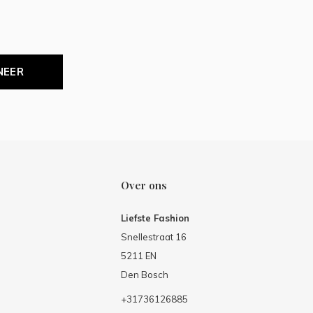
NEER
Over ons
Liefste Fashion
Snellestraat 16
5211 EN
Den Bosch
+31736126885