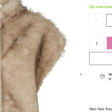
Op voorraa
XS
V
Je
Neo Noir Kev