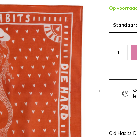
Op voorraa
Standaar
V
Je
Old Habits D