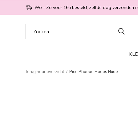
Wo - Zo voor 16u besteld, zelfde dag verzonden 
KLE
Terug naar overzicht
Pico Phoebe Hoops Nude