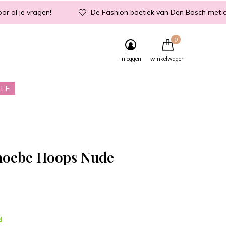
or al je vragen!
De Fashion boetiek van Den Bosch met d
0
inloggen
winkelwagen
LE
hoebe Hoops Nude
d