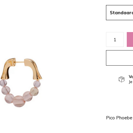
Standaar
V
Je
Pico Phoebe