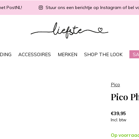
met PostNL!
Stuur ons een berichtje op Instagram of bel vo
DING
ACCESSOIRES
MERKEN
SHOP THE LOOK
SA
Pico
Pico P
€39,95
Incl. btw
Op voorraa