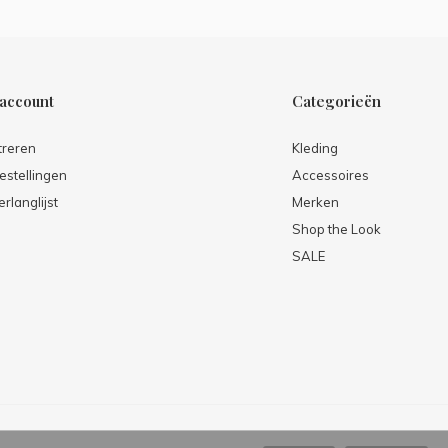
 account
Categorieën
treren
Kleding
estellingen
Accessoires
erlanglijst
Merken
Shop the Look
SALE