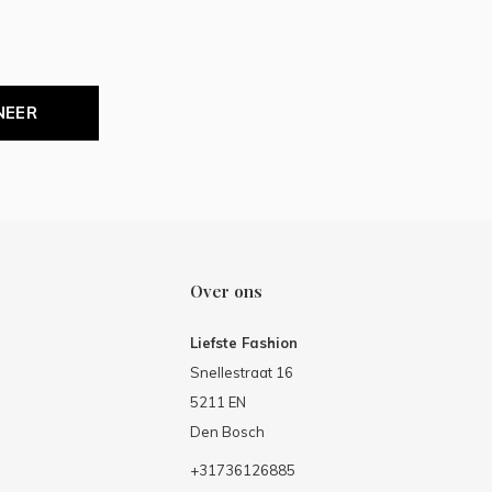
NEER
Over ons
Liefste Fashion
Snellestraat 16
5211 EN
Den Bosch
+31736126885