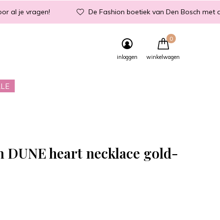
or al je vragen!
De Fashion boetiek van Den Bosch met d
0
inloggen
winkelwagen
LE
m DUNE heart necklace gold-