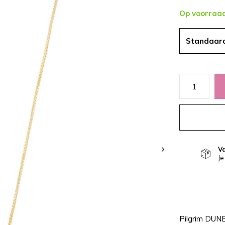
Op voorraa
Standaar
V
Je
Pilgrim DUNE