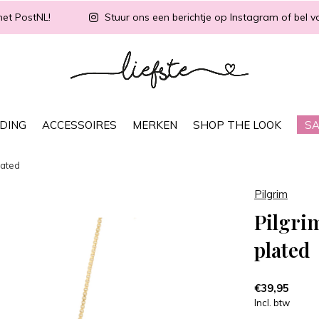
met PostNL!
Stuur ons een berichtje op Instagram of bel vo
DING
ACCESSOIRES
MERKEN
SHOP THE LOOK
SA
lated
Pilgrim
Pilgri
plated
€39,95
Incl. btw