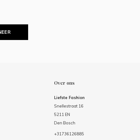
NEER
Over ons
Liefste Fashion
Snellestraat 16
5211 EN
Den Bosch
+31736126885