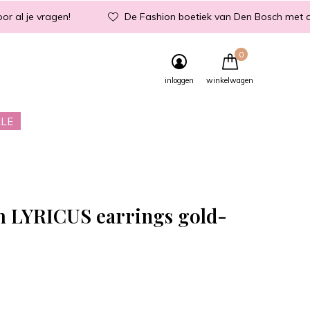
or al je vragen!
De Fashion boetiek van Den Bosch met d
0
inloggen
winkelwagen
LE
m LYRICUS earrings gold-