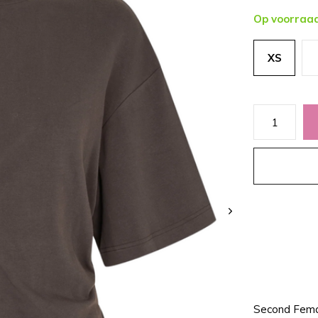
Op voorraa
XS
Second Fema